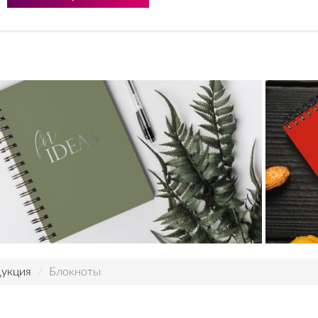
укция
Блокноты