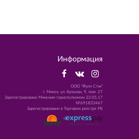
Информация
ООО "Фулл Стэк"
г. Минск, ул. Кульман, 9, пом. 27
Зарегистрировано Минским горисполкомом 22.05.17
№691833467
Зарегистрировано в Торговом реестре РБ